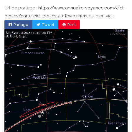
Url de partage :
https://www.annuaire-voyance.com/ciel-
etoiles/carte-ciel-etoiles-20-fevrier.html
ou bien via :
Partage
Tweet
Pin it
Sat Feb 20 2027 11:10:00 PM
undefined
48.86, 2.34