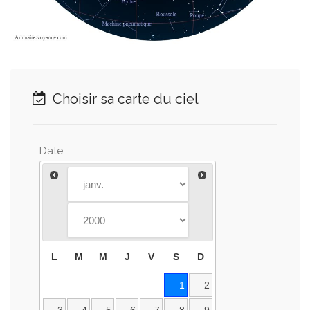
Choisir sa carte du ciel
Date
L
M
M
J
V
S
D
1
2