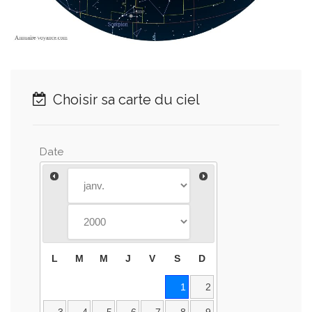
Choisir sa carte du ciel
Date
L
M
M
J
V
S
D
1
2