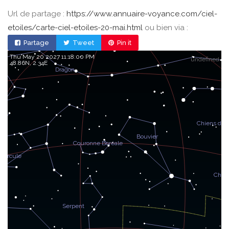
Url de partage :
https://www.annuaire-voyance.com/ciel-
etoiles/carte-ciel-etoiles-20-mai.html
ou bien via :
Partage
Tweet
Pin it
Thu May 20 2027 11:18:00 PM
undefined
48.86, 2.34