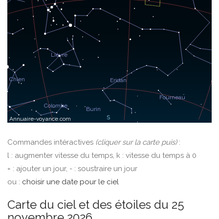
Commandes intéractives
(cliquer sur la carte puis)
:
l : augmenter vitesse du temps, k : vitesse du temps à 0
= : ajouter un jour, - : soustraire un jour
ou :
choisir une date pour le ciel
Carte du ciel et des étoiles du 25
novembre 2026