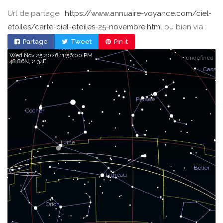
Url de partage :
https://www.annuaire-voyance.com/ciel-
etoiles/carte-ciel-etoiles-25-novembre.html
ou bien via :
Partage
Tweet
Pin it
Wed Nov 25 2026 11:56:00 PM
undefined
48.86, 2.34