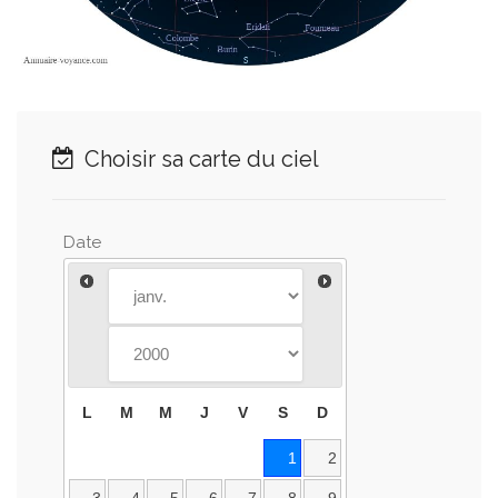
Choisir sa carte du ciel
Date
L
M
M
J
V
S
D
1
2