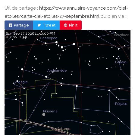
Url de partage :
https://www.annuaire-voyance.com/ciel-
etoiles/carte-ciel-etoiles-27-septembre.html
ou bien via :
Partage
Tweet
Pin it
Sun Sep 27 2026 11:50:00 PM
undefined
48.86, 2.34