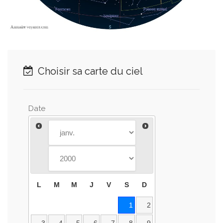
Choisir sa carte du ciel
Date
L
M
M
J
V
S
D
1
2