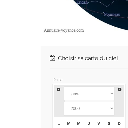
Choisir sa carte du ciel
Date
L
M
M
J
V
S
D