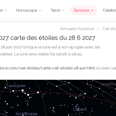
es
Horoscope
Tarot
Services
Célébri
Annuaire Voyance
Ciel éto
027 carte des étoiles du 28 6 2027
u 28 juin 2027 lorsque la lune est à son apogée avec les
isibles. La lune sera visible De 01h26 à 15h43
ce.com/ciel-etoiles/carte-ciel-etoiles-28-juin.html
ou bien via
undefin