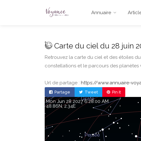
Annuaire
Articl
Carte du ciel du 28 juin 2
Retrouvez la carte du ciel et des étoiles d
constellations et le parcours des planètes v
Url de partage :
https://www.annuaire-voyan
Partage
Tweet
Pin it
Mon Jun 28 2027 6:28:00 AM
48.86, 2.34