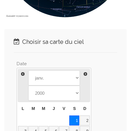
Choisir sa carte du ciel
Date
L
M
M
J
V
S
D
1
2