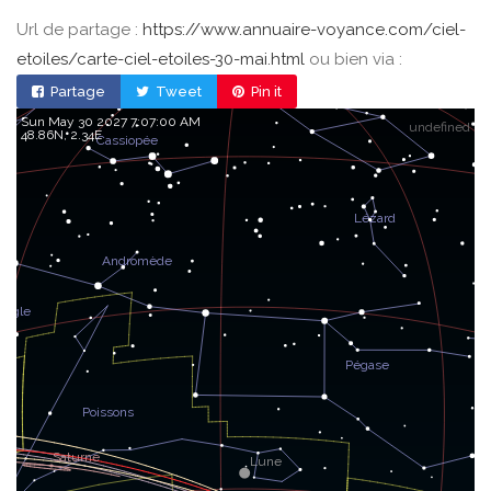
Url de partage :
https://www.annuaire-voyance.com/ciel-
etoiles/carte-ciel-etoiles-30-mai.html
ou bien via :
Partage
Tweet
Pin it
Sun May 30 2027 7:07:00 AM
undefined
48.86, 2.34