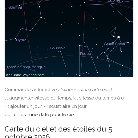
Commandes intéractives
(cliquer sur la carte puis)
:
l : augmenter vitesse du temps, k : vitesse du temps à 0
= : ajouter un jour, - : soustraire un jour
ou :
choisir une date pour le ciel
Carte du ciel et des étoiles du 5
octobre 2026