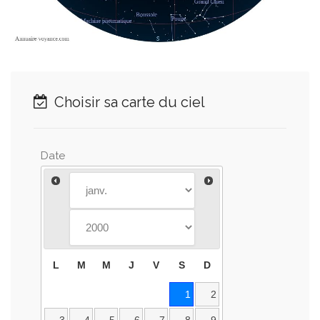
Choisir sa carte du ciel
Date
L
M
M
J
V
S
D
1
2