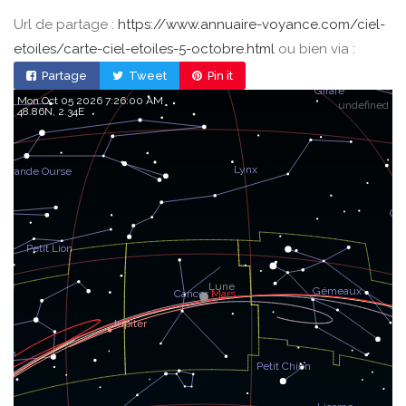
Url de partage :
https://www.annuaire-voyance.com/ciel-
etoiles/carte-ciel-etoiles-5-octobre.html
ou bien via :
Partage
Tweet
Pin it
Mon Oct 05 2026 7:26:00 AM
undefined
48.86, 2.34