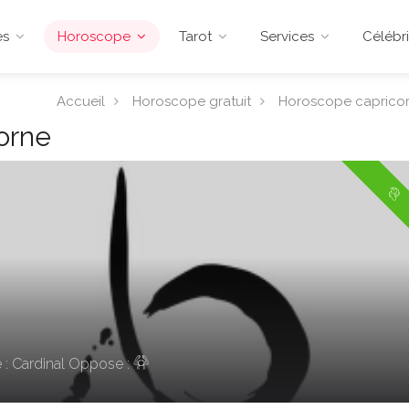
es
Horoscope
Tarot
Services
Célébri
Accueil
Horoscope gratuit
Horoscope caprico
orne
: Cardinal
Oppose :