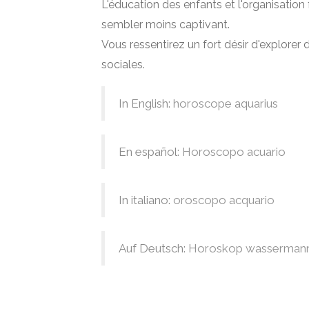
L'éducation des enfants et l'organisation f
sembler moins captivant.
Vous ressentirez un fort désir d'explorer
sociales.
In English:
horoscope aquarius
En español:
Horoscopo acuario
In italiano:
oroscopo acquario
Auf Deutsch:
Horoskop wasserman