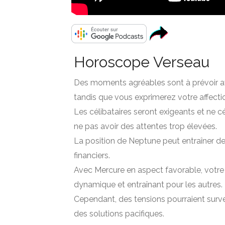
Horoscope Verseau
Des moments agréables sont à prévoir ave
tandis que vous exprimerez votre affecti
Les célibataires seront exigeants et ne 
ne pas avoir des attentes trop élevées.
La position de Neptune peut entraîner des
financiers.
Avec Mercure en aspect favorable, votre 
dynamique et entraînant pour les autres.
Cependant, des tensions pourraient surveni
des solutions pacifiques.