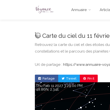
Annuaire
Articl
Carte du ciel du 11 févrie
Retrouvez la carte du ciel et des étoiles du
constellations et le parcours des planètes 
Url de partage :
https://www.annuaire-voyan
:
Partage
Tweet
Pin it
Thu Feb 11 2027 3:29:00 PM
48.86, 2.34