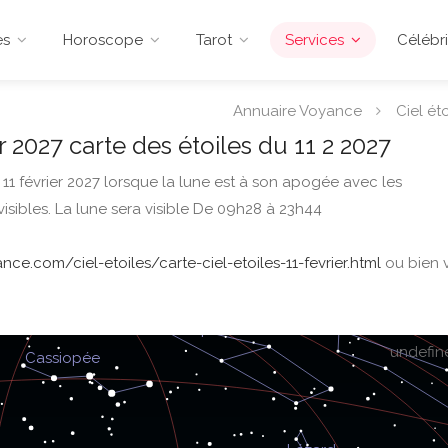
es
Horoscope
Tarot
Services
Célébri
Annuaire Voyance
Ciel éto
r 2027 carte des étoiles du 11 2 2027
 11 février 2027 lorsque la lune est à son apogée avec les
visibles. La lune sera visible De 09h28 à 23h44
ce.com/ciel-etoiles/carte-ciel-etoiles-11-fevrier.html
ou bien 
undefin