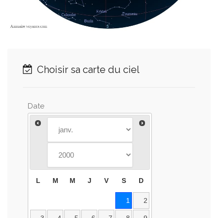
Choisir sa carte du ciel
Date
L
M
M
J
V
S
D
1
2