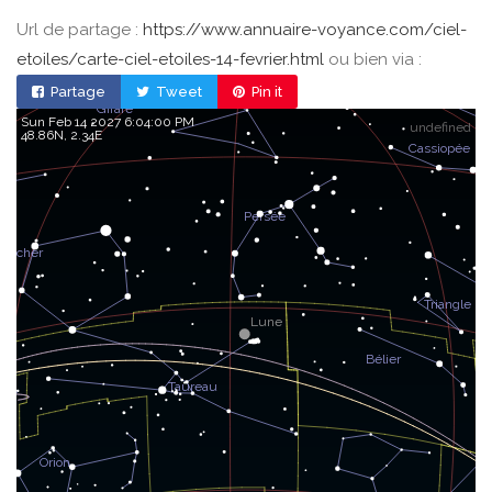
Url de partage :
https://www.annuaire-voyance.com/ciel-
etoiles/carte-ciel-etoiles-14-fevrier.html
ou bien via :
Partage
Tweet
Pin it
Sun Feb 14 2027 6:04:00 PM
undefined
48.86, 2.34