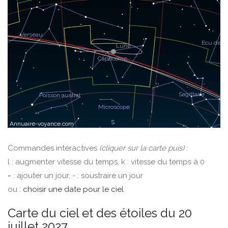
Commandes intéractives
(cliquer sur la carte puis)
:
l : augmenter vitesse du temps, k : vitesse du temps à 0
= : ajouter un jour, - : soustraire un jour
ou :
choisir une date pour le ciel
Carte du ciel et des étoiles du 20
juillet 2027