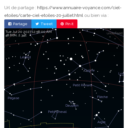
Url de partage :
https://www.annuaire-voyance.com/ciel-
etoiles/carte-ciel-etoiles-20-juillet.html
ou bien via :
Partage
Tweet
Pin it
Tue Jul 20 2027 12:58:00 AM
undefined
48.86, 2.34