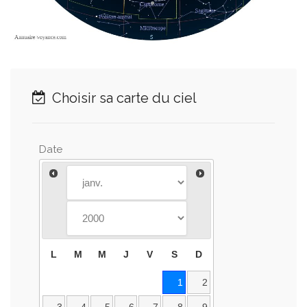
Choisir sa carte du ciel
Date
L
M
M
J
V
S
D
1
2