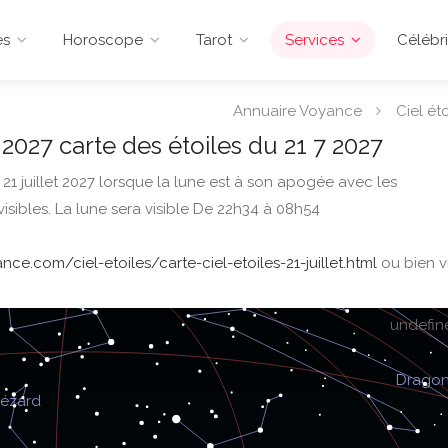
es
Horoscope
Tarot
Services
Célébri
Annuaire Voyance
Ciel éto
t 2027 carte des étoiles du 21 7 2027
 21 juillet 2027 lorsque la lune est à son apogée avec les
visibles. La lune sera visible De 22h34 à 08h54
ce.com/ciel-etoiles/carte-ciel-etoiles-21-juillet.html
ou bien vi
undefin