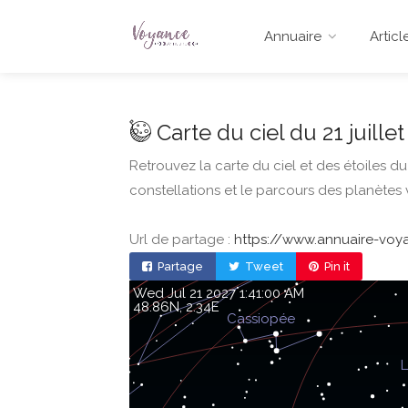
Annuaire
Articl
Carte du ciel du 21 juille
Retrouvez la carte du ciel et des étoiles du
constellations et le parcours des planètes 
Url de partage :
https://www.annuaire-voyan
Partage
Tweet
Pin it
Wed Jul 21 2027 1:41:00 AM
48.86, 2.34