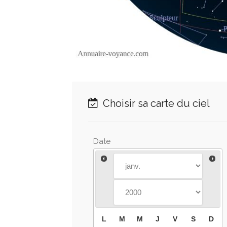
Choisir sa carte du ciel
Date
L
M
M
J
V
S
D