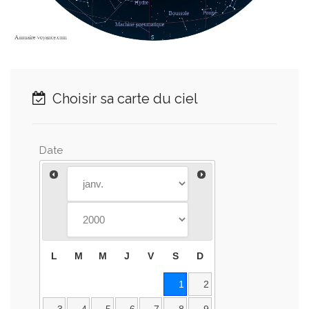
Choisir sa carte du ciel
Date
L
M
M
J
V
S
D
1
2