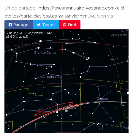
Url de partage :
https://www.annuaire-voyance.com/ciel-
etoiles/carte-ciel-etoiles-24-janvier.html
ou bien via :
Partage
Tweet
Pin it
Sun Jan 24 2027 1:28:00 AM
undefined
48.86, 2.34