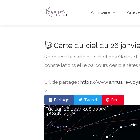
Annuaire
Articl
Carte du ciel du 26 janvie
Retrouvez la carte du ciel et des étoiles d
constellations et le parcours des planètes v
Url de partage :
https://www.annuaire-voyan
via :
Partage
Tweet
Pin it
Tue Jan 26 2027 3:08:00 AM
48.86, 2.34