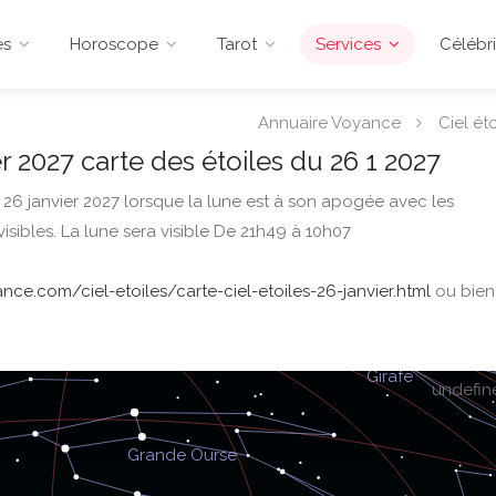
es
Horoscope
Tarot
Services
Célébri
Annuaire Voyance
Ciel éto
r 2027 carte des étoiles du 26 1 2027
u 26 janvier 2027 lorsque la lune est à son apogée avec les
isibles. La lune sera visible De 21h49 à 10h07
ce.com/ciel-etoiles/carte-ciel-etoiles-26-janvier.html
ou bien
undefin